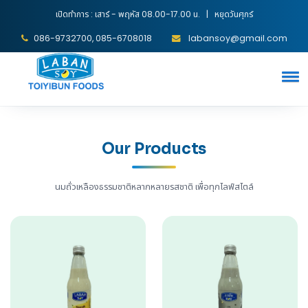
เปิดทำการ : เสาร์ - พฤหัส 08.00-17.00 น. | หยุดวันศุกร์
086-9732700, 085-6708018
labansoy@gmail.com
Our Products
นมถั่วเหลืองธรรมชาติหลากหลายรสชาติ เพื่อทุกไลฟ์สไตล์